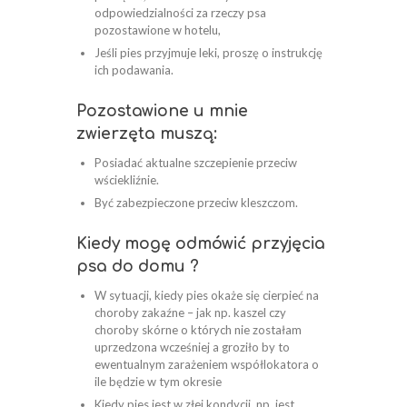
odpowiedzialności za rzeczy psa
pozostawione w hotelu,
Jeśli pies przyjmuje leki, proszę o instrukcję
ich podawania.
Pozostawione u mnie
zwierzęta muszą:
Posiadać aktualne szczepienie przeciw
wściekliźnie.
Być zabezpieczone przeciw kleszczom.
Kiedy mogę odmówić przyjęcia
psa do domu ?
W sytuacji, kiedy pies okaże się cierpieć na
choroby zakaźne – jak np. kaszel czy
choroby skórne o których nie zostałam
uprzedzona wcześniej a groziło by to
ewentualnym zarażeniem współlokatora o
ile będzie w tym okresie
Kiedy pies jest w złej kondycji, np. jest